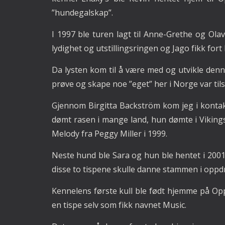
”hundegalskap”.
I 1997 ble turen lagt til Anne-Grethe og Olav
lydighet og utstillingsringen og Jago fikk for
Da lysten kom til å være med og utvikle denn
prøve og skape noe ”eget” her i Norge var til
Gjennom Birgitta Backström kom jeg i konta
dømt rasen i mange land, hun dømte i Vikingsk
Melody fra Peggy Miller i 1999.
Neste hund ble Sara og hun ble hentet i 2001
disse to tispene skulle danne stammen i oppd
Kennelens første kull ble født hjemme på Op
en tispe selv som fikk navnet Music.