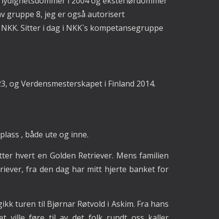
ble lydighetsdommer i 2004 og eksteriørdommer
 av gruppe 8, jeg er også autorisert
g NKK. Sitter i dag i NKK`s kompetansegruppe
3, og Verdensmesterskapet i Finland 2014.
plass , både ute og inne.
ter hvert en Golden Retriever. Mens familien
riever, fra den dag har mitt hjerte banket for
kk turen til Bjørnar Røtvold i Askim. Fra hans
ville føre til av det folk rundt oss kaller