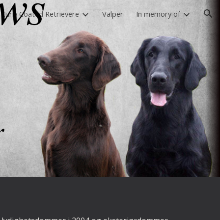
 Curly Coated Retrievere
Valper
In memory of
ion