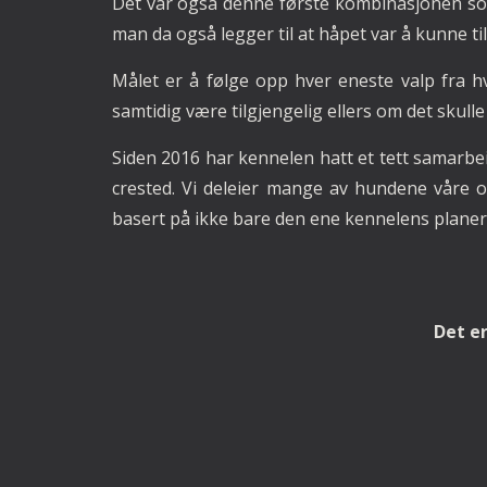
Det var også denne første kombinasjonen so
man da også legger til at håpet var å kunne ti
Målet er å følge opp hver eneste valp fra 
samtidig være tilgjengelig ellers om det skull
Siden 2016 har kennelen hatt et tett samarbe
crested. Vi deleier mange av hundene våre 
basert på ikke bare den ene kennelens plane
Det e