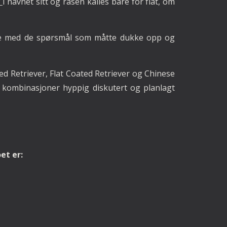
w
i navnet sitt og rasen kalles bare for flat, om
elpe med de spørsmål som måtte dukke opp og
d Retriever, Flat Coated Retriever og Chinese
 kombinasjoner hyppig diskutert og planlagt
et er: