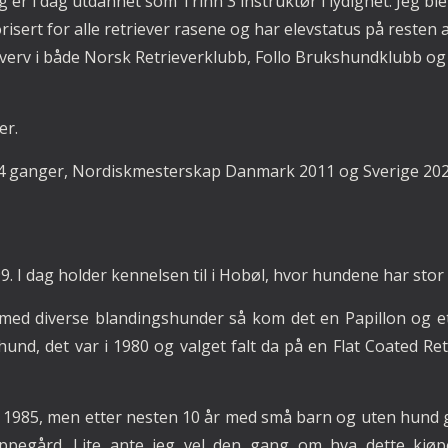
 er i dag utdannet som Trinn 3 instruktør i lydighet. Jeg 
orisert for alle retriever rasene og har elevstatus på resten
e verv i både Norsk Retrieverklubb, Follo Brukshundklubb o
er.
 4 ganger, Nordiskmesterskap Danmark 2011 og Sverige 202
. I dag holder kennelsen til i Hobøl, hvor hundene har stor 
ed diverse blandingshunder så kom det en Papillon og et
und, det var i 1980 og valget falt da på en Flat Coated Ret
 1985, men etter nesten 10 år med små barn og uten hund gi
ppegård. Lite ante jeg vel den gang om hva dette kjøpet 