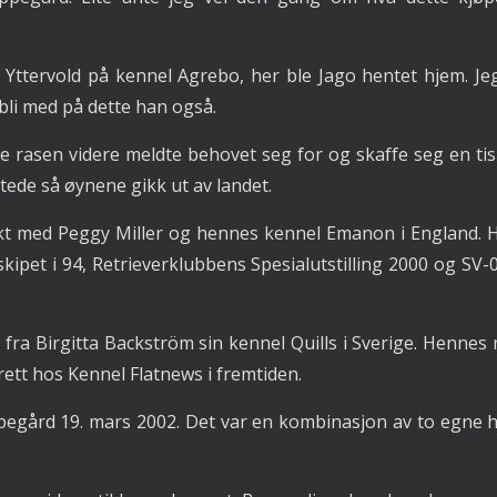
 Yttervold på kennel Agrebo, her ble Jago hentet hjem. Jeg
t bli med på dette han også.
e rasen videre meldte behovet seg for og skaffe seg en tisp
stede så øynene gikk ut av landet.
kt med Peggy Miller og hennes kennel Emanon i England. H
ipet i 94, Retrieverklubbens Spesialutstilling 2000 og SV-02
 fra Birgitta Backström sin kennel Quills i Sverige. Hennes
rett hos Kennel Flatnews i fremtiden.
pegård 19. mars 2002. Det var en kombinasjon av to egne h