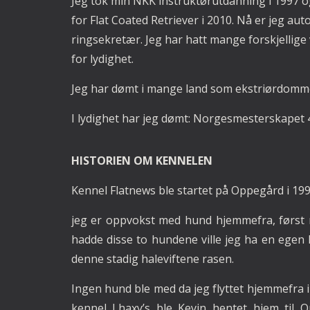
Jeg tok min NKK instruktørutdanning i 1997 og
for Flat Coated Retriever i 2010. Nå er jeg aut
ringsekretær. Jeg har hatt mange forskjellig
for lydighet.
Jeg har dømt i mange land som ekstriørdomm
I lydighet har jeg dømt: Norgesmesterskapet
HISTORIEN OM KENNELEN
Kennel Flatnews ble startet på Oppegård i 1999
jeg er oppvokst med hund hjemmefra, først m
hadde disse to hundene ville jeg ha en egen h
denne stadig haleviftene rasen.
Ingen hund ble med da jeg flyttet hjemmefra i
kennel Lhaxy’s ble Kevin hentet hjem til O