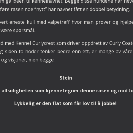
m ga ideen til kennelnavnet. Begge disse hundene har
ne
lføre rasen noe ”nytt” har navnet fått en dobbel betydning.
hvert eneste kull med valpetreff hvor man prøver og hj
e være spørsmål.
id med Kennel Curlycrest som driver oppdrett av Curly Coate
og siden to hoder tenker bedre enn ett, er mange av våre
r og visjoner, men begge.
Stein
r allsidigheten som kjennetegner denne rasen og motto
Lykkelig er den flat som får lov til å jobbe!